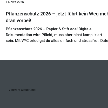
11. Nov. 2025
Pflanzenschutz 2026 – jetzt führt kein Weg me
dran vorbei!
Pflanzenschutz 2026 – Papier & Stift ade! Digitale
Dokumentation wird Pflicht, muss aber nicht kompliziert
sein. Mit VYC erledigst du alles einfach und stressfrei: Dat
werden automatisch übernommen, einmal eintragen reicht
du behältst die Kontrolle. VYC unterstützt dich auch bei
Planung, Qualitäts- und Kostenkontrolle. Pflicht erfüllt, Zeit
gespart – Fokussiere dich auf deine Weinberge.