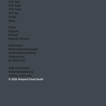
Vineyard Cloud GmbH
VYC One
VYC Suite
VYC Fleet
VYC Nu
Preise
Shop
Demo
Support
Partner
News & Termine
Impressum
Nutzungsbedingungen
Softwarelizenzvertrag
Datenschutz
EU DATA ACT
AGB Onlineshop
Widerrufsbelehrung