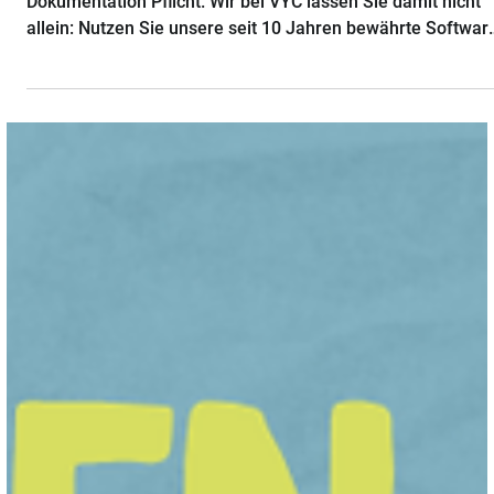
Pflanzenschutz-Check in Deidesheim: VYC live
erleben
Seit Januar 2026 ist die digitale Pflanzenschutz-
Dokumentation Pflicht. Wir bei VYC lassen Sie damit nicht
allein: Nutzen Sie unsere seit 10 Jahren bewährte Softwar
ganz entspannt am PC im Büro oder flexibel per App. Kein
„App-Gefrickel“ im Feld, sondern Rechtssicherheit nach
Ihrem Tempo. Erleben Sie VYC live und stellen Sie Ihre
Fragen: 📅 29.01.2026, 10:00 Uhr 📍 Raiffeisen Agrarhande
Deidesheim Starten Sie sicher in die Saison. Jetzt
anmelden!