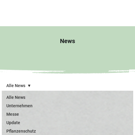
News
Alle News
Alle News
Unternehmen
Messe
Update
Pflanzenschutz