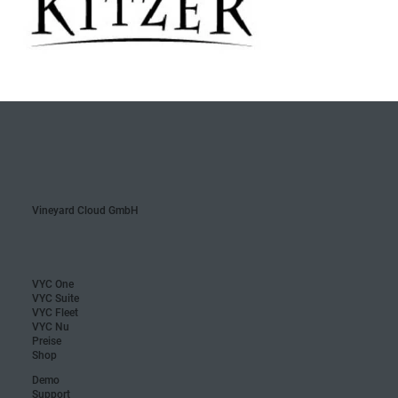
Vineyard Cloud GmbH
VYC One
VYC Suite
VYC Fleet
VYC Nu
Preise
Shop
Demo
Support