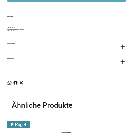
Lieferumfang
1x Tab-Tite Basis
1x Tab-Tite Endkappen bis 10,5 Zoll
1x Schrauben-Set
Technische Daten
Spezifikationen
Ähnliche Produkte
B-Kugel