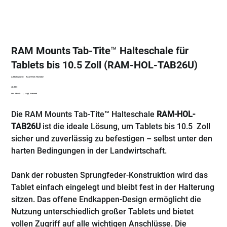
RAM Mounts Tab-Tite™ Halteschale für
Tablets bis 10.5 Zoll (RAM-HOL-TAB26U)
Artikelnummer:
Artikelnummer:
RAM-HOL-TAB26U
RAM-
Preis
48,99 €
HOL-
TAB26U
inkl. MwSt.
|
zzgl. Versand
Die RAM Mounts Tab-Tite™ Halteschale
RAM-HOL-
TAB26U
ist die ideale Lösung, um Tablets bis 10.5 Zoll
sicher und zuverlässig zu befestigen – selbst unter den
harten Bedingungen in der Landwirtschaft.
Dank der robusten Sprungfeder-Konstruktion wird das
Tablet einfach eingelegt und bleibt fest in der Halterung
sitzen. Das offene Endkappen-Design ermöglicht die
Nutzung unterschiedlich großer Tablets und bietet
vollen Zugriff auf alle wichtigen Anschlüsse. Die