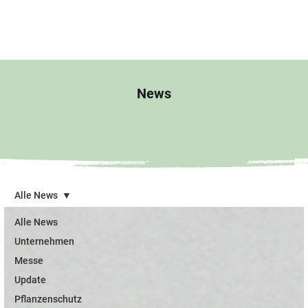
News
Alle News
Alle News
Unternehmen
Messe
Update
Pflanzenschutz