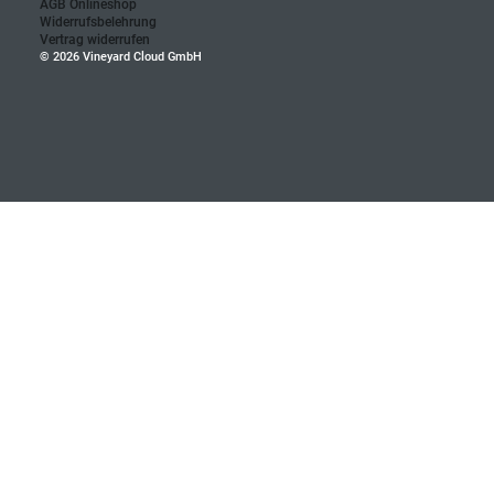
News & Termine
Impressum
Nutzungsbedingungen
Softwarelizenzvertrag
Datenschutz
EU DATA ACT
AGB Onlineshop
Widerrufsbelehrung
Vertrag widerrufen
© 2026 Vineyard Cloud GmbH