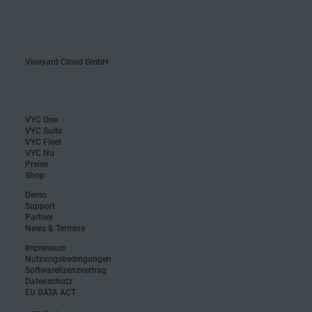
sein. Mit VYC erledigst du alles einfach und stressfrei: Dat
werden automatisch übernommen, einmal eintragen reicht
du behältst die Kontrolle. VYC unterstützt dich auch bei
Planung, Qualitäts- und Kostenkontrolle. Pflicht erfüllt, Zeit
gespart – Fokussiere dich auf deine Weinberge.
Vineyard Cloud GmbH
VYC One
VYC Suite
VYC Fleet
VYC Nu
Preise
Shop
Demo
Support
Partner