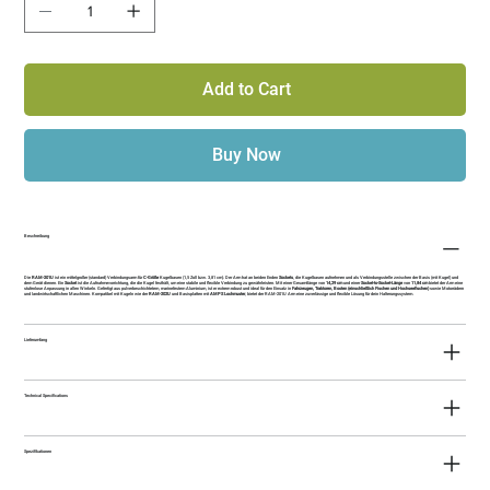
Add to Cart
Buy Now
Beschreibung
Die
RAM-201U
ist ein mittelgroßer (standard) Verbindungsarm für
C-Größe
Kugelbasen (1,5 Zoll bzw. 3,81 cm). Der Arm hat an beiden Enden
Sockets
, die Kugelbasen aufnehmen und als Verbindungsstelle zwischen der Basis (mit Kugel) und
dem Gerät dienen. Ein
Socket
ist die Aufnahmevorrichtung, die die Kugel festhält, um eine stabile und flexible Verbindung zu gewährleisten. Mit einer Gesamtlänge von
14,29 cm
und einer
Socket-to-Socket-Länge
von
11,84 cm
bietet der Arm eine
stufenlose Anpassung in allen Winkeln. Gefertigt aus pulverbeschichtetem, marinefestem Aluminium, ist er extrem robust und ideal für den Einsatz in
Fahrzeugen, Traktoren, Booten (einschließlich Fischen und Hochseefischen)
sowie Motorrädern
und landwirtschaftlichen Maschinen. Kompatibel mit Kugeln wie der
RAM-202U
und Basisplatten mit
AMPS Lochmuster
, bietet der RAM-201U Arm eine zuverlässige und flexible Lösung für dein Halterungssystem.
Lieferumfang
Technical Specifications
Spezifikationen