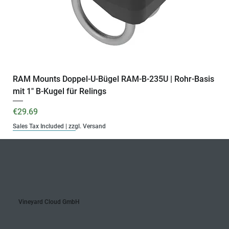
RAM Mounts Doppel-U-Bügel RAM-B-235U | Rohr-Basis
mit 1" B-Kugel für Relings
Price
€29.69
Sales Tax Included
|
zzgl. Versand
B-Kugel | 15 cm
B-Kugel | 6 cm
B-Kugel
Komplettset
B-Kugel | 9 cm
B-Kugel
Monatlich
Jährlich
Monatlich
Jährlich
Ready for VYC Fleet
C-Kugel
C-Kugel | 15 cm
Vineyard Cloud GmbH