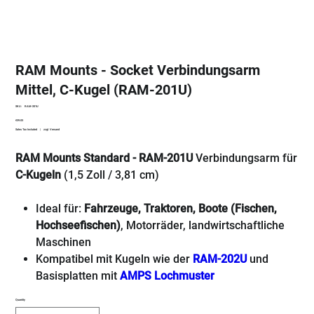
RAM Mounts - Socket Verbindungsarm
Mittel, C-Kugel (RAM-201U)
SKU
SKU:
RAM-201U
RAM-
Price
€39.03
201U
Sales Tax Included
|
zzgl. Versand
RAM Mounts Standard - RAM-201U
Verbindungsarm für
C-Kugeln
(1,5 Zoll / 3,81 cm)
Ideal für:
Fahrzeuge, Traktoren, Boote (Fischen,
Hochseefischen)
, Motorräder, landwirtschaftliche
Maschinen
Kompatibel mit Kugeln wie der
RAM-202U
und
Basisplatten mit
AMPS Lochmuster
Quantity