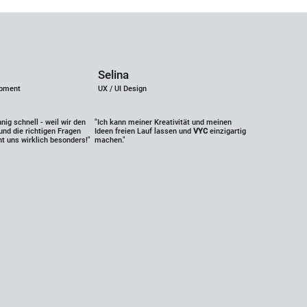
Selina
opment
UX / UI Design
nig schnell - weil wir den
"Ich kann meiner Kreativität und meinen
nd die richtigen Fragen
Ideen freien Lauf lassen und
VYC
einzigartig
t uns wirklich besonders!"
machen."