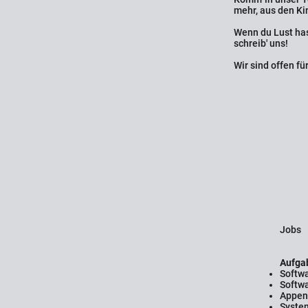
mehr, aus den Ki
Wenn du Lust has
schreib' uns!
Wir sind offen f
Jobs
Aufgab
Softwa
Softwa
Appent
Syste