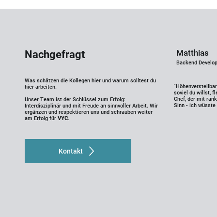
Matthias
Nachgefragt
Backend Develo
Was schätzen die Kollegen hier und warum solltest du
"Höhenverstellbar
hier arbeiten.
soviel du willst, f
Chef, der mit ran
Unser Team ist der Schlüssel zum Erfolg:
Sinn - ich wüsste 
Interdisziplinär und mit Freude an sinnvoller Arbeit. Wir
ergänzen und respektieren uns und schrauben weiter
am Erfolg für
VYC
.
Kontakt