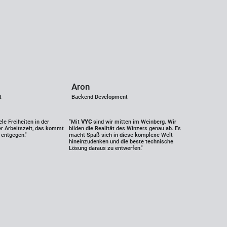
Aron
t
Backend Development
ele Freiheiten in der
"Mit
VYC
sind wir mitten im Weinberg. Wir
er Arbeitszeit, das kommt
bilden die Realität des Winzers genau ab. Es
 entgegen."
macht Spaß sich in diese komplexe Welt
hineinzudenken und die beste technische
Lösung daraus zu entwerfen."