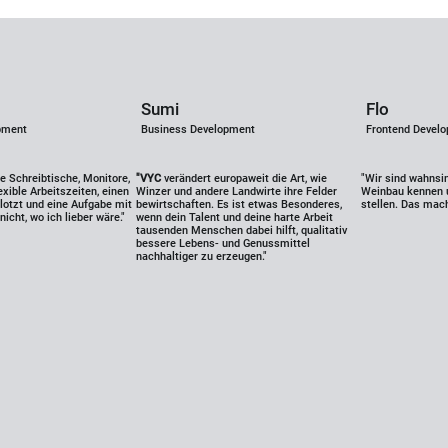
Sumi
Flo
pment
Business Development
Frontend Devel
e Schreibtische, Monitore,
"VYC
verändert europaweit die Art, wie
"Wir sind wahnsin
lexible Arbeitszeiten, einen
Winzer und andere Landwirte ihre Felder
Weinbau kennen u
klotzt und eine Aufgabe mit
bewirtschaften. Es ist etwas Besonderes,
stellen. Das mach
nicht, wo ich lieber wäre."
wenn dein Talent und deine harte Arbeit
tausenden Menschen dabei hilft, qualitativ
bessere Lebens- und Genussmittel
nachhaltiger zu erzeugen."