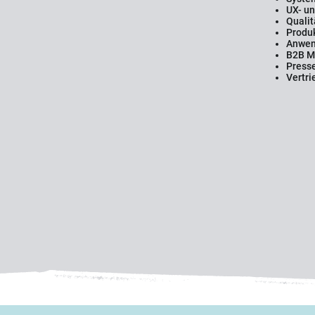
UX- un
Qualit
Produ
Anwen
B2B M
Presse
Vertri