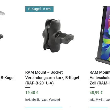
B-Kugel | 6 cm
ht
RAM Mount – Socket
Schnellansicht
RAM Mount
S
 B-Kugel
Verbindungsarm kurz, B-Kugel
Halteschale
(RAP-B-201U-A)
Zoll (RAM
Preis
Preis
19,40 €
48,99 €
inkl. MwSt.
|
zzgl. Versand
inkl. MwSt.
|
zz
B-Kugel
Ready for VYC Fleet
Monatlich
C-Kugel