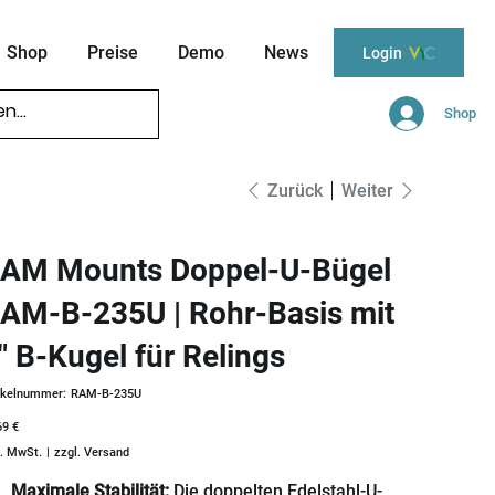
Shop
Preise
Demo
News
Login
Shop
Zurück
Weiter
AM Mounts Doppel-U-Bügel
AM-B-235U | Rohr-Basis mit
" B-Kugel für Relings
Artikelnummer:
ikelnummer:
RAM-B-235U
RAM-
B-
s
69 €
235U
l. MwSt.
|
zzgl. Versand
Maximale Stabilität:
Die doppelten Edelstahl-U-