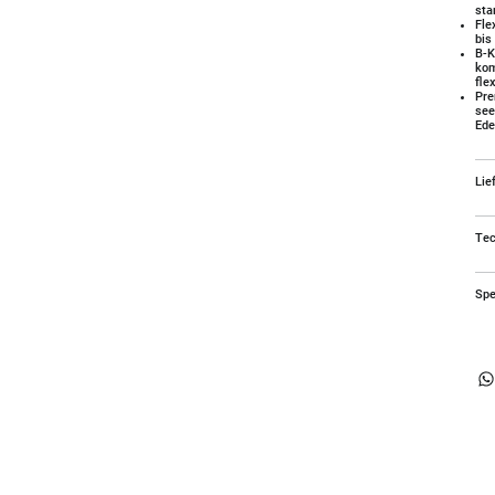
sta
Fle
bis
B-K
kom
fle
Pre
see
Ede
Lie
Tec
Spe