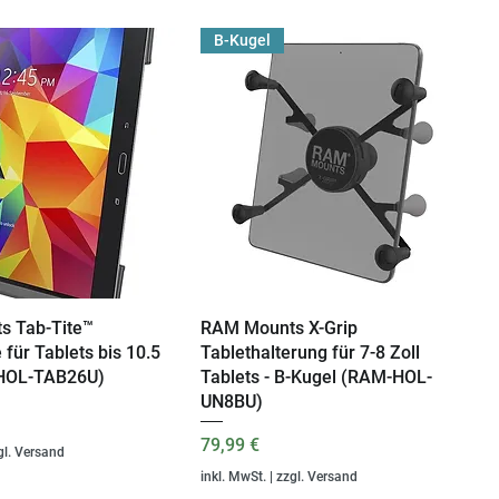
B-Kugel
s Tab-Tite™
chnellansicht
RAM Mounts X-Grip
Schnellansicht
 für Tablets bis 10.5
Tablethalterung für 7-8 Zoll
-HOL-TAB26U)
Tablets - B-Kugel (RAM-HOL-
UN8BU)
Preis
79,99 €
gl. Versand
inkl. MwSt.
|
zzgl. Versand
Jährlich