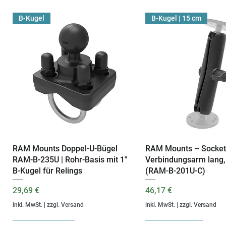
B-Kugel
B-Kugel | 15 cm
RAM Mounts Doppel-U-Bügel
Schnellansicht
RAM Mounts – Socket
Schnellansic
RAM-B-235U | Rohr-Basis mit 1"
Verbindungsarm lang,
B-Kugel für Relings
(RAM-B-201U-C)
Preis
Preis
29,69 €
46,17 €
inkl. MwSt.
|
zzgl. Versand
inkl. MwSt.
|
zzgl. Versand
Komplettset
Monatlich
C-Kugel | 15 cm
B-Kugel | 9 cm
Jährlich