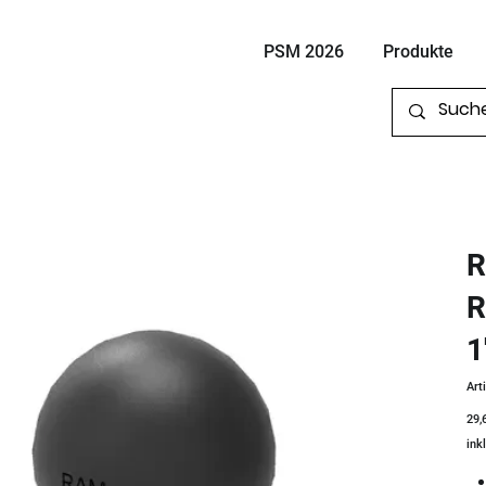
PSM 2026
Produkte
R
R
1
Art
Prei
29,
ink