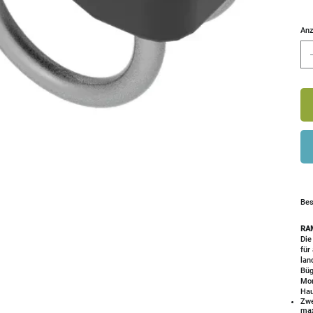
Anz
Bes
RA
Die
für
lan
Büg
Mon
Hau
Zwe
max