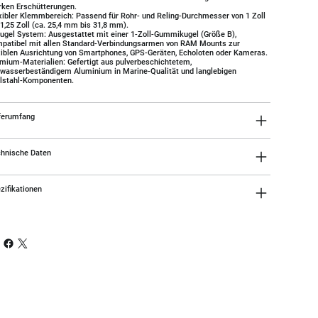
rken Erschütterungen.
xibler Klemmbereich: Passend für Rohr- und Reling-Durchmesser von 1 Zoll
 1,25 Zoll (ca. 25,4 mm bis 31,8 mm).
ugel System: Ausgestattet mit einer 1-Zoll-Gummikugel (Größe B),
patibel mit allen Standard-Verbindungsarmen von RAM Mounts zur
xiblen Ausrichtung von Smartphones, GPS-Geräten, Echoloten oder Kameras.
mium-Materialien: Gefertigt aus pulverbeschichtetem,
wasserbeständigem Aluminium in Marine-Qualität und langlebigen
lstahl-Komponenten.
ferumfang
hnische Daten
zifikationen